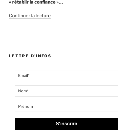
« rétablir la confiance »…
de
Continuer la lecture
« VACCINS:
L’ANTI
DÉMOCRATIE
MÉDICALE »
LETTRE D’INFOS
S'inscrire