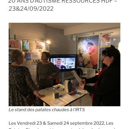
20 ANS D’AUTISME RESSOURCES HDF –
actuelles
23&24/09/2022
et
bonnes
pratiques
d’accompagnement »
Le stand des patates chaudes à l’IRTS
Les Vendredi 23 & Samedi 24 septembre 2022, Les