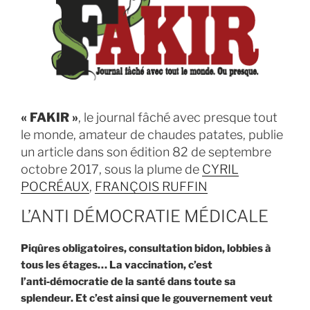
frère
ou
votre
soeur
handicapé.e? »
« FAKIR »
, le journal fâché avec presque tout
le monde, amateur de chaudes patates, publie
un article dans son édition 82 de septembre
octobre 2017, sous la plume de
CYRIL
POCRÉAUX
,
FRANÇOIS RUFFIN
L’ANTI DÉMOCRATIE MÉDICALE
Piqûres obligatoires, consultation bidon, lobbies à
tous les étages… La vaccination, c’est
l’anti‑démocratie de la santé dans toute sa
splendeur. Et c’est ainsi que le gouvernement veut