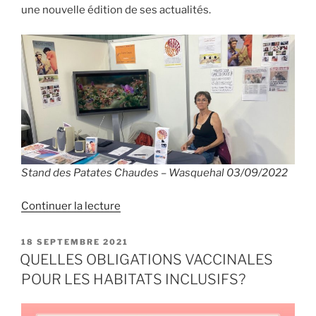
une nouvelle édition de ses actualités.
Stand des Patates Chaudes – Wasquehal 03/09/2022
de
Continuer la lecture
« RENTREE
2022:
PUBLIÉ
18 SEPTEMBRE 2021
LE
FORUM
QUELLES OBLIGATIONS VACCINALES
DES
POUR LES HABITATS INCLUSIFS?
ASSOS
À