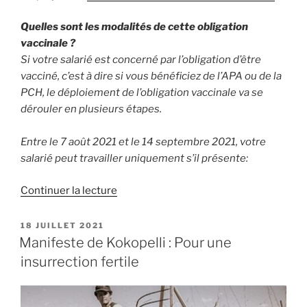
Quelles sont les modalités de cette obligation
vaccinale ?
Si votre salarié est concerné par l’obligation d’être
vacciné, c’est à dire si vous bénéficiez de l’APA ou de la
PCH, le déploiement de l’obligation vaccinale va se
dérouler en plusieurs étapes.
Entre le 7 août 2021 et le 14 septembre 2021, votre
salarié peut travailler uniquement s’il présente:
de
Continuer la lecture
« QUELLES
OBLIGATIONS
PUBLIÉ
18 JUILLET 2021
LE
VACCINALES
Manifeste de Kokopelli : Pour une
POUR
insurrection fertile
LES
HABITATS
INCLUSIFS? »