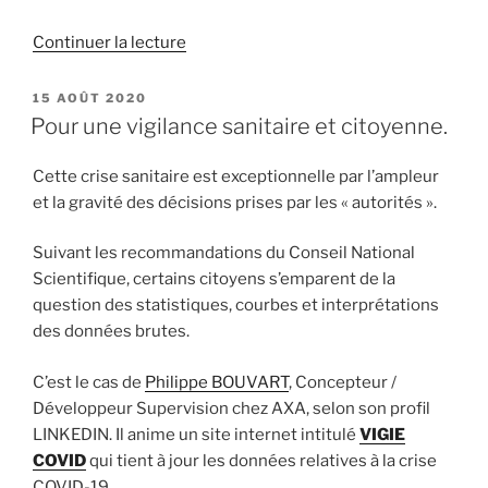
de
Continuer la lecture
« Manifeste
de
PUBLIÉ
15 AOÛT 2020
LE
Kokopelli
Pour une vigilance sanitaire et citoyenne.
:
Pour
Cette crise sanitaire est exceptionnelle par l’ampleur
une
et la gravité des décisions prises par les « autorités ».
insurrection
fertile »
Suivant les recommandations du Conseil National
Scientifique, certains citoyens s’emparent de la
question des statistiques, courbes et interprétations
des données brutes.
C’est le cas de
Philippe BOUVART
, Concepteur /
Développeur Supervision chez AXA, selon son profil
LINKEDIN. Il anime un site internet intitulé
VIGIE
COVID
qui tient à jour les données relatives à la crise
COVID-19.