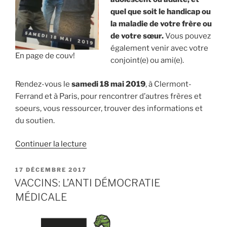
quel que soit le handicap ou
la maladie de votre frère ou
de votre sœur.
Vous pouvez
également venir avec votre
En page de couv!
conjoint(e) ou ami(e).
Rendez-vous le
samedi 18 mai 2019
, à Clermont-
Ferrand et à Paris, pour rencontrer d’autres frères et
soeurs, vous ressourcer, trouver des informations et
du soutien.
de
Continuer la lecture
« Quel
regard
PUBLIÉ
17 DÉCEMBRE 2017
LE
portez-
VACCINS: L’ANTI DÉMOCRATIE
vous
MÉDICALE
sur
votre