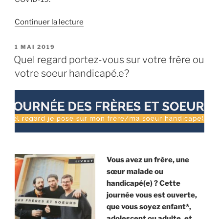
de
Continuer la lecture
« Pour
une
PUBLIÉ
1 MAI 2019
LE
vigilance
Quel regard portez-vous sur votre frère ou
sanitaire
votre soeur handicapé.e?
et
citoyenne. »
Vous avez un frère, une
sœur malade ou
handicapé(e) ? Cette
journée vous est ouverte,
que vous soyez enfant*,
adolescent ou adulte, et