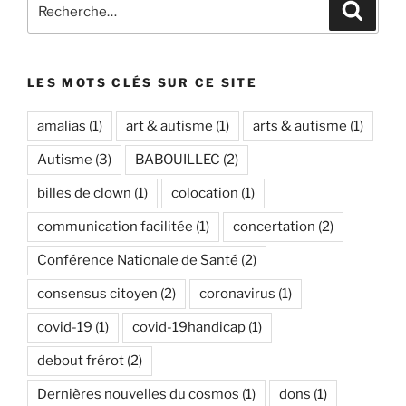
Recherche
Recher
pour
:
LES MOTS CLÉS SUR CE SITE
amalias
(1)
art & autisme
(1)
arts & autisme
(1)
Autisme
(3)
BABOUILLEC
(2)
billes de clown
(1)
colocation
(1)
communication facilitée
(1)
concertation
(2)
Conférence Nationale de Santé
(2)
consensus citoyen
(2)
coronavirus
(1)
covid-19
(1)
covid-19handicap
(1)
debout frérot
(2)
Dernières nouvelles du cosmos
(1)
dons
(1)