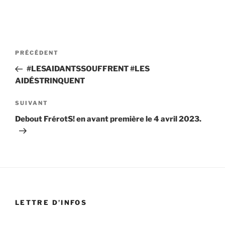
Navigation
Article
PRÉCÉDENT
de
précédent
#LESAIDANTSSOUFFRENT #LES
l’article
AIDÉSTRINQUENT
Article
SUIVANT
suivant
Debout FrérotS! en avant première le 4 avril 2023.
LETTRE D’INFOS