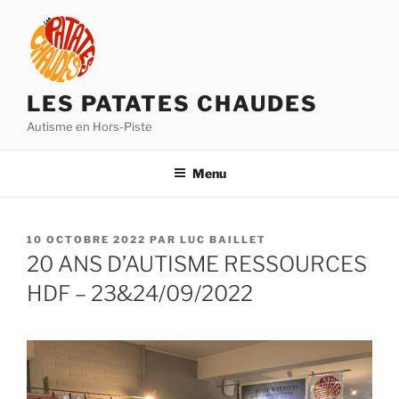
Aller
au
contenu
principal
LES PATATES CHAUDES
Autisme en Hors-Piste
Menu
PUBLIÉ
10 OCTOBRE 2022
PAR
LUC BAILLET
LE
20 ANS D’AUTISME RESSOURCES
HDF – 23&24/09/2022