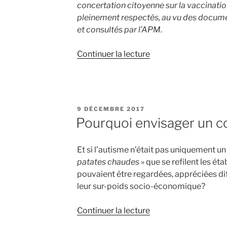
concertation citoyenne sur la vaccinatio
pleinement respectés, au vu des documen
et consultés par l’APM.
de
Continuer la lecture
« DEPECHE
APM
02/12/2016:
DÉMOCRATIE
PUBLIÉ
9 DÉCEMBRE 2017
SANITAIRE
LE
Pourquoi envisager un c
ET
INDÉPENDANCE
Et si l’autisme n’était pas uniquement un
MISE
patates chaudes
» que se refilent les é
EN
pouvaient être regardées, appréciées d
QUESTIONS »
leur sur-poids socio-économique?
de
Continuer la lecture
« Pourquoi