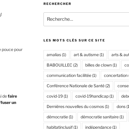
RECHERCHER
s
!
Recherche
pour
:
LES MOTS CLÉS SUR CE SITE
e pouce pour
amalias
(1)
art & autisme
(1)
arts & au
BABOUILLEC
(2)
billes de clown
(1)
co
communication facilitée
(1)
concertation
Conférence Nationale de Santé
(2)
conse
si de
faire
covid-19
(1)
covid-19handicap
(1)
debo
ffuser un
Dernières nouvelles du cosmos
(1)
dons
(1
démocratie
(1)
démocratie sanitaire
(1)
habitatinclusif
(1)
indépendance
(1)