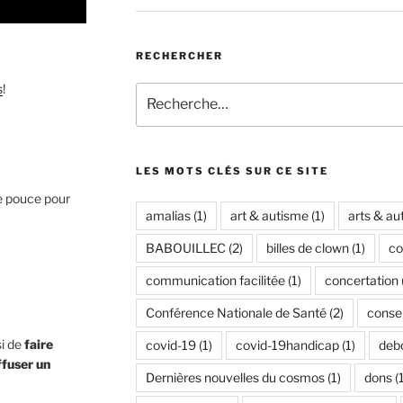
RECHERCHER
s
!
Recherche
pour
:
LES MOTS CLÉS SUR CE SITE
e pouce pour
amalias
(1)
art & autisme
(1)
arts & au
BABOUILLEC
(2)
billes de clown
(1)
co
communication facilitée
(1)
concertation
Conférence Nationale de Santé
(2)
conse
si de
faire
covid-19
(1)
covid-19handicap
(1)
debo
ffuser un
Dernières nouvelles du cosmos
(1)
dons
(1