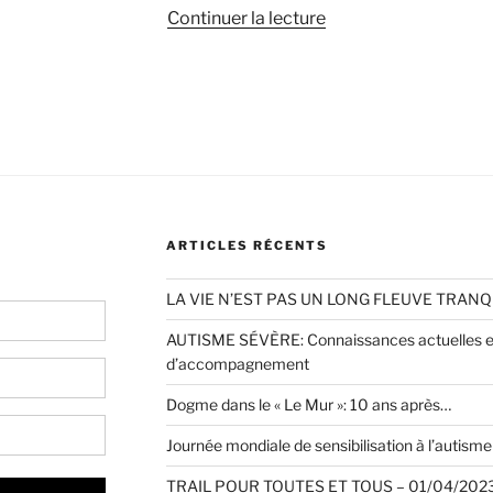
de
Continuer la lecture
« En
Belgique
confinée,
la
visite
des
personnes
en
ARTICLES RÉCENTS
situation
de
LA VIE N’EST PAS UN LONG FLEUVE TRANQ
handicap
est
AUTISME SÉVÈRE: Connaissances actuelles et
permise
d’accompagnement
à
Dogme dans le « Le Mur »: 10 ans après…
nouveau. »
Journée mondiale de sensibilisation à l’autisme 
TRAIL POUR TOUTES ET TOUS – 01/04/2023