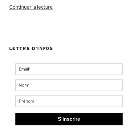
de
Continuer la lecture
« #11/02/18:
POINT
DE
GÉNIE
SANS
LETTRE D’INFOS
UN
GRAIN
DE
FOLIE »
S'inscrire