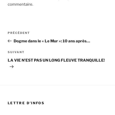
commentaire.
Navigation
Article
PRÉCÉDENT
de
précédent
Dogme dans le « Le Mur »: 10 ans après…
l’article
Article
SUIVANT
suivant
LA VIE N’EST PAS UN LONG FLEUVE TRANQUILLE!
LETTRE D’INFOS