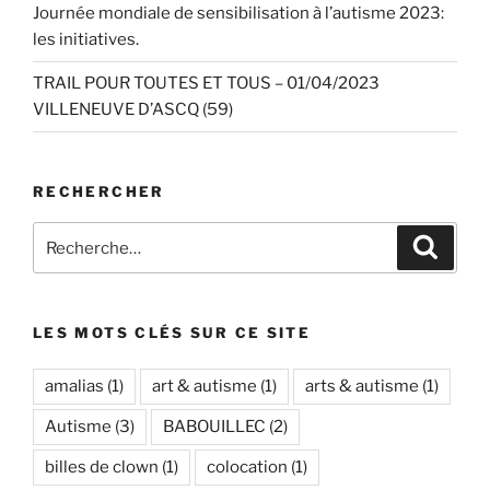
Journée mondiale de sensibilisation à l’autisme 2023:
les initiatives.
TRAIL POUR TOUTES ET TOUS – 01/04/2023
VILLENEUVE D’ASCQ (59)
RECHERCHER
Recherche
Recher
pour
:
LES MOTS CLÉS SUR CE SITE
amalias
(1)
art & autisme
(1)
arts & autisme
(1)
Autisme
(3)
BABOUILLEC
(2)
billes de clown
(1)
colocation
(1)