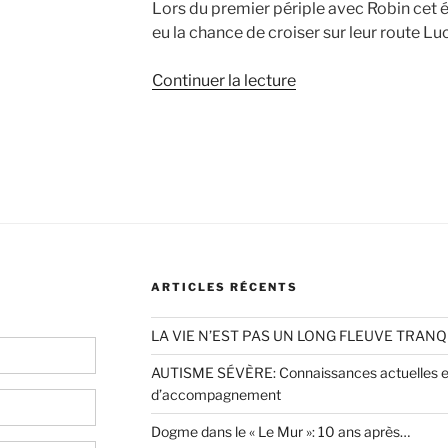
Lors du premier périple avec Robin cet é
eu la chance de croiser sur leur route Luci
de
Continuer la lecture
« La
coloc
des
Billes
de
Clown
a
besoin
ARTICLES RÉCENTS
de
vos
LA VIE N’EST PAS UN LONG FLEUVE TRANQ
votes
! »
AUTISME SÉVÈRE: Connaissances actuelles et
d’accompagnement
Dogme dans le « Le Mur »: 10 ans après…