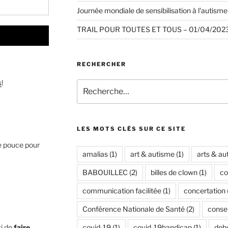
Journée mondiale de sensibilisation à l’autisme 
TRAIL POUR TOUTES ET TOUS – 01/04/2023
RECHERCHER
s
!
Recherche
pour
:
LES MOTS CLÉS SUR CE SITE
e pouce pour
amalias
(1)
art & autisme
(1)
arts & au
BABOUILLEC
(2)
billes de clown
(1)
co
communication facilitée
(1)
concertation
Conférence Nationale de Santé
(2)
conse
si de
faire
covid-19
(1)
covid-19handicap
(1)
debo