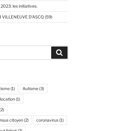
2023: les initiatives.
 VILLENEUVE D’ASCQ (59)
Recherche
tisme
(1)
Autisme
(3)
location
(1)
(2)
nsus citoyen
(2)
coronavirus
(1)
ut frérot
(2)