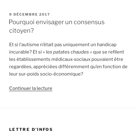
APM
02/12/2016:
PUBLIÉ
9 DÉCEMBRE 2017
LE
DÉMOCRATIE
Pourquoi envisager un consensus
SANITAIRE
citoyen?
ET
INDÉPENDANCE
Et si l’autisme n’était pas uniquement un handicap
MISE
incurable? Et si «
les patates chaudes
» que se refilent
EN
les établissements médicaux-sociaux pouvaient être
QUESTIONS »
regardées, appréciées différemment qu’en fonction de
leur sur-poids socio-économique?
de
Continuer la lecture
« Pourquoi
envisager
un
consensus
citoyen? »
LETTRE D’INFOS