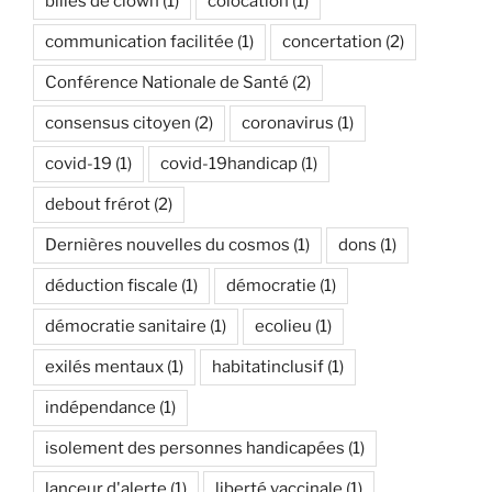
billes de clown
(1)
colocation
(1)
communication facilitée
(1)
concertation
(2)
Conférence Nationale de Santé
(2)
consensus citoyen
(2)
coronavirus
(1)
covid-19
(1)
covid-19handicap
(1)
debout frérot
(2)
Dernières nouvelles du cosmos
(1)
dons
(1)
déduction fiscale
(1)
démocratie
(1)
démocratie sanitaire
(1)
ecolieu
(1)
exilés mentaux
(1)
habitatinclusif
(1)
indépendance
(1)
isolement des personnes handicapées
(1)
lanceur d'alerte
(1)
liberté vaccinale
(1)