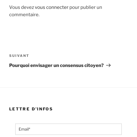
Vous devez
vous connecter
pour publier un
commentaire.
Navigation
de
Article
SUIVANT
l’article
suivant
Pourquoi envisager un consensus citoyen?
LETTRE D’INFOS