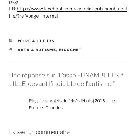
page
FB:
https://www.facebook.com/associationfunambulesl
ille/?ref=page_internal
CATÉGORIES
VOIRE AILLEURS
ÉTIQUETTES
ARTS & AUTISME
,
RICOCHET
Une réponse sur “L’asso FUNAMBULES à
LILLE: devant l’indicible de l’autisme.”
Ping :
Les projets de {ciné-débats} 2018 – Les
Patates Chaudes
Laisser un commentaire