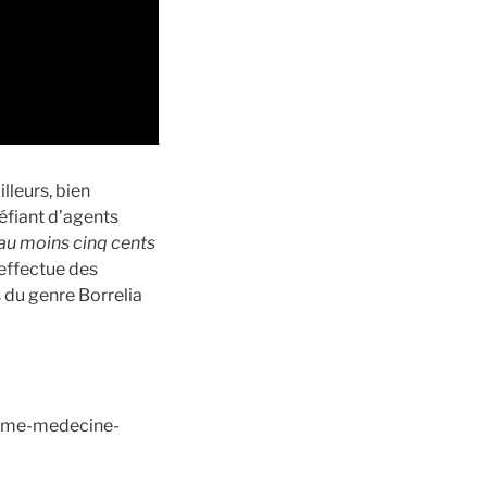
lleurs, bien
éfiant d’agents
 au moins cinq cents
i effectue des
 du genre Borrelia
lyme-medecine-