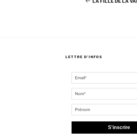
de
LA FILLE DE LA V
l’article
LETTRE D’INFOS
S'inscrire