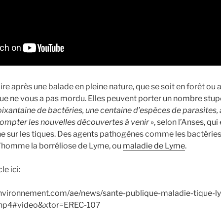
re après une balade en pleine nature, que se soit en forêt ou ai
que ne vous a pas mordu. Elles peuvent porter un nombre stup
oixantaine de bactéries, une centaine d’espèces de parasites,
compter les nouvelles découvertes à venir »
, selon l’Anses, qu
e sur les tiques. Des agents pathogènes comme les bactéries
l’homme la borréliose de Lyme, ou
maladie de Lyme
.
le ici:
environnement.com/ae/news/sante-publique-maladie-tique-
php4#video&xtor=EREC-107