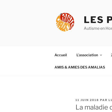
Aller
au
contenu
LES 
principal
Autisme en Hor
Accueil
L’association
AMIS & AMIES DES AMALIAS
PUBLIÉ
11 JUIN 2018
PAR
L
LE
La maladie 