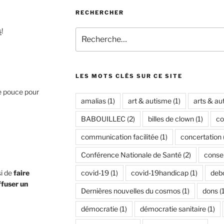
RECHERCHER
s
!
Recherche
pour
:
LES MOTS CLÉS SUR CE SITE
e pouce pour
amalias
(1)
art & autisme
(1)
arts & au
BABOUILLEC
(2)
billes de clown
(1)
co
communication facilitée
(1)
concertation
Conférence Nationale de Santé
(2)
conse
si de
faire
covid-19
(1)
covid-19handicap
(1)
debo
ffuser un
Dernières nouvelles du cosmos
(1)
dons
(1
démocratie
(1)
démocratie sanitaire
(1)