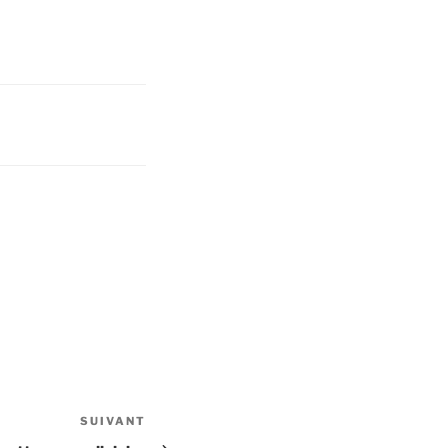
SUIVANT
Article
suivant