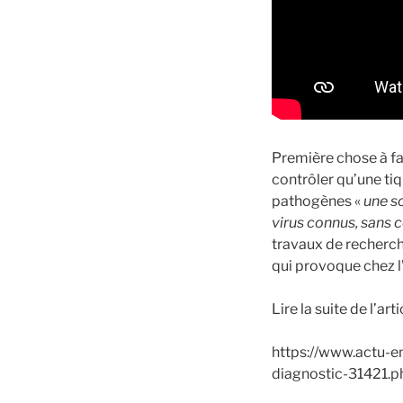
Première chose à fai
contrôler qu’une ti
pathogènes «
une s
virus connus, sans 
travaux de recherch
qui provoque chez 
Lire la suite de l’artic
https://www.actu-
diagnostic-31421.