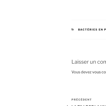
CATÉGORIES
BACTÉRIES EN P
Laisser un co
Vous devez
vous co
Navigation
Article
PRÉCÉDENT
précédent