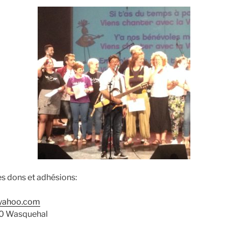
es dons et adhésions:
@yahoo.com
90 Wasquehal