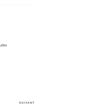
udes
SUIVANT
Article