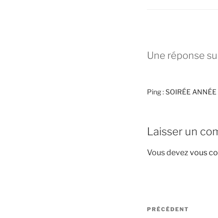
Une réponse s
Ping :
SOIRÉE ANNÉE 
Laisser un co
Vous devez
vous co
Navigation
Article
PRÉCÉDENT