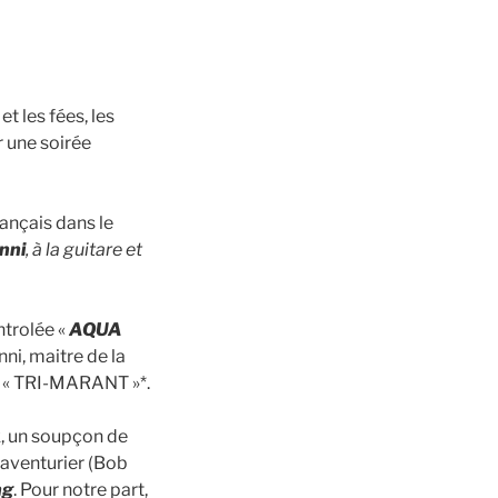
et les fées, les
r une soirée
français dans le
nni
, à la guitare et
ntrolée «
AQUA
ni, maitre de la
u « TRI-MARANT »*.
, un soupçon de
’aventurier (Bob
ng
. Pour notre part,