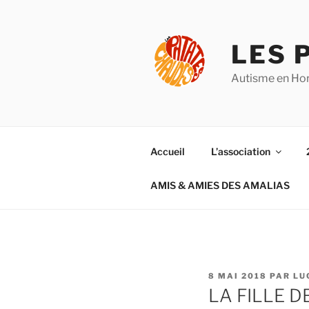
Aller
au
contenu
LES 
principal
Autisme en Hor
Accueil
L’association
AMIS & AMIES DES AMALIAS
PUBLIÉ
8 MAI 2018
PAR
LU
LE
LA FILLE 