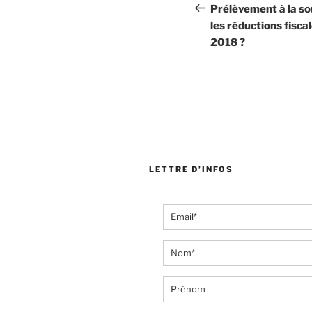
de
précédent
Prélèvement à la s
les réductions fisca
l’article
2018 ?
LETTRE D’INFOS