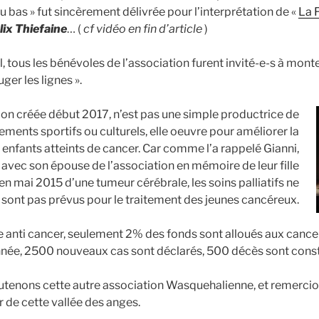
 bas » fut sincèrement délivrée pour l’interprétation de «
La 
lix Thiefaine
… (
cf vidéo en fin d’article
)
l, tous les bénévoles de l’association furent invité-e-s à mont
ger les lignes ».
ion créée début 2017, n’est pas une simple productrice de
ements sportifs ou culturels, elle oeuvre pour améliorer la
 enfants atteints de cancer. Car comme l’a rappelé Gianni,
avec son épouse de l’association en mémoire de leur fille
en mai 2015 d’une tumeur cérébrale, les soins palliatifs ne
sont pas prévus pour le traitement des jeunes cancéreux.
e anti cancer, seulement 2% des fonds sont alloués aux cance
nnée, 2500 nouveaux cas sont déclarés, 500 décès sont const
utenons cette autre association Wasquehalienne, et remerci
r de cette vallée des anges.