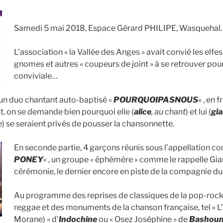
Samedi 5 mai 2018, Espace Gérard PHILIPE, Wasquehal.
L’association « la Vallée des Anges » avait convié les elfes 
gnomes et autres « coupeurs de joint » à se retrouver pou
conviviale…
 un duo chantant auto-baptisé «
POURQUOIPASNOUS
« , en 
t, on se demande bien pourquoi elle (
alice
, au chant
) et lui (
gia
e
) se seraient privés de pousser la chansonnette.
En seconde partie, 4 garçons réunis sous l’appellation co
PONEY
« , un groupe « éphémère » comme le rappelle Gian
cérémonie, le dernier encore en piste de la compagnie d
Au programme des reprises de classiques de la pop-rock
reggae et des monuments de la chanson française, tel « L
Morane) » d’
Indochine
ou « Osez Joséphine » de
Bashou