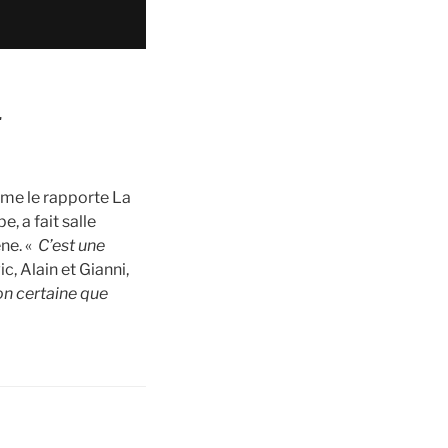
…
mme le rapporte La
, a fait salle
ène. «
C’est une
c, Alain et Gianni,
n certaine que