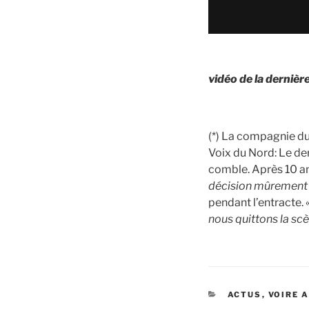
vidéo de la dernièr
(*) La compagnie du
Voix du Nord: Le der
comble. Après 10 ans
décision mûrement 
pendant l’entracte. 
nous quittons la sc
CATÉGORIES
ACTUS
,
VOIRE 