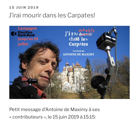
N°01:
PUBLIÉ
15 JUIN 2019
LE
LA
J’irai mourir dans les Carpates!
PREMIÈRE
FEUILLE
DE
« PATATES
CHAUDES » »
Petit message d’Antoine de Maximy à ses
« contributeurs », le 15 juin 2019 à 15:15: