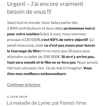
Urgent – J’ai encore vraiment
besoin de vous !!!
Salut tout le monde, Vous faites partie des
2 894 contributeurs et donc déjà,
un immense merci
pour votre soutien
.Grâce à vous, nous sommes
presque à 120 000€,
c’est 60% de notre objectif
. Ça
paraît beaucoup, mais
ce n’est pas assez pour lancer
le tournage du film
et il ne reste que 20 jours pour
atteindre ce palier de 200 000€.
Si on n’y arrive pas,
tout sera annulé et le film ne se fera pas
. Nous aurons
fait tout cela pour rien. J’ai du mal à l’imaginer.
Vous
êtes mes meilleurs ambassadeurs
.
de
Continuer la lecture
« J’irai
mourir
PUBLIÉ
2 JUIN 2019
LE
dans
La maladie de Lyme: par Forest-time