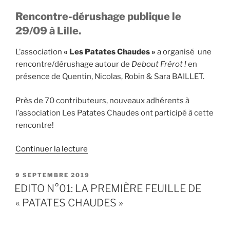
Rencontre-dérushage publique le
29/09 à Lille.
L’association
« Les Patates Chaudes »
a organisé une
rencontre/dérushage autour de
Debout Frérot !
en
présence de Quentin, Nicolas, Robin & Sara BAILLET.
Près de 70 contributeurs, nouveaux adhérents à
l’association Les Patates Chaudes ont participé à cette
rencontre!
de
Continuer la lecture
« Aux
détours
PUBLIÉ
9 SEPTEMBRE 2019
LE
du
EDITO N°01: LA PREMIÈRE FEUILLE DE
road
« PATATES CHAUDES »
movie
«