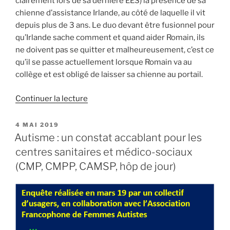
clairement lors de sa dernière EES) la présence de sa
chienne d’assistance Irlande, au côté de laquelle il vit
depuis plus de 3 ans. Le duo devant être fusionnel pour
qu’Irlande sache comment et quand aider Romain, ils
ne doivent pas se quitter et malheureusement, c’est ce
qu’il se passe actuellement lorsque Romain va au
collège et est obligé de laisser sa chienne au portail.
de
Continuer la lecture
« LAISSEZ
ENTRER
PUBLIÉ
4 MAI 2019
LE
IRLANDE
Autisme : un constat accablant pour les
AU
centres sanitaires et médico-sociaux
COLLÈGE! »
(CMP, CMPP, CAMSP, hôp de jour)