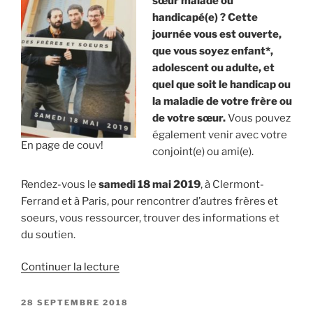
sœur malade ou
(CMP,
handicapé(e) ? Cette
CMPP,
journée vous est ouverte,
CAMSP,
que vous soyez enfant*,
hôp
adolescent ou adulte, et
de
quel que soit le handicap ou
jour) »
la maladie de votre frère ou
de votre sœur.
Vous pouvez
également venir avec votre
En page de couv!
conjoint(e) ou ami(e).
Rendez-vous le
samedi 18 mai 2019
, à Clermont-
Ferrand et à Paris, pour rencontrer d’autres frères et
soeurs, vous ressourcer, trouver des informations et
du soutien.
de
Continuer la lecture
« Quel
regard
PUBLIÉ
28 SEPTEMBRE 2018