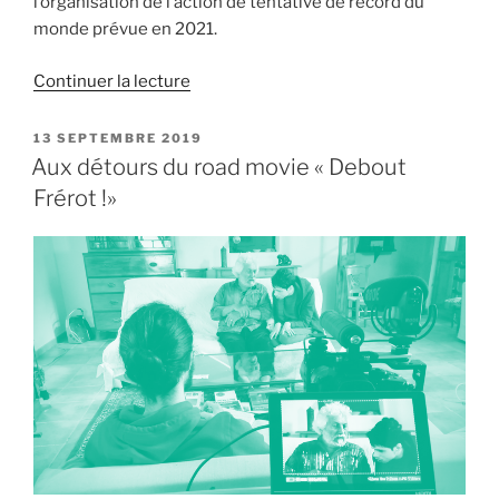
l’organisation de l’action de tentative de record du
monde prévue en 2021.
de
Continuer la lecture
« C’est
du
PUBLIÉ
13 SEPTEMBRE 2019
LE
« bon’heure
Aux détours du road movie « Debout
en
Frérot !»
mouvement »! »