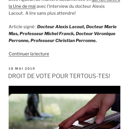
la Une de mai
avec l’interview du docteur Alexis
Lacout. A lire sans plus attendre!
Article signé :
Docteur Alexis Lacout, Docteur Marie
Mas, Professeur Michel Franck, Docteur Véronique
Perronne,
Professeur Christian Perronne.
de
Continuer la lecture
« La
maladie
PUBLIÉ
18 MAI 2019
LE
de
DROIT DE VOTE POUR TERTOUS-TES!
Lyme:
par
Forest-
time »