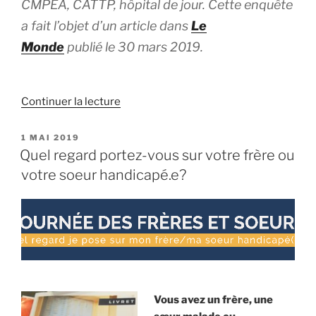
CMPEA, CATTP, hôpital de jour. Cette enquête
a fait l’objet d’un article dans
Le
Monde
publié le 30 mars 2019.
de
Continuer la lecture
« Autisme
:
PUBLIÉ
1 MAI 2019
LE
un
Quel regard portez-vous sur votre frère ou
constat
votre soeur handicapé.e?
accablant
pour
les
centres
sanitaires
et
médico-
Vous avez un frère, une
sociaux