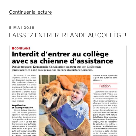
de
Continuer la lecture
« DROIT
DE
PUBLIÉ
5 MAI 2019
LE
VOTE
LAISSEZ ENTRER IRLANDE AU COLLÈGE!
POUR
TERTOUS-
TES! »