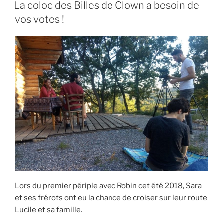
LE
portez-
La coloc des Billes de Clown a besoin de
vous
vos votes !
sur
votre
frère
ou
votre
soeur
handicapé.e? »
Lors du premier périple avec Robin cet été 2018, Sara
et ses frérots ont eu la chance de croiser sur leur route
Lucile et sa famille.