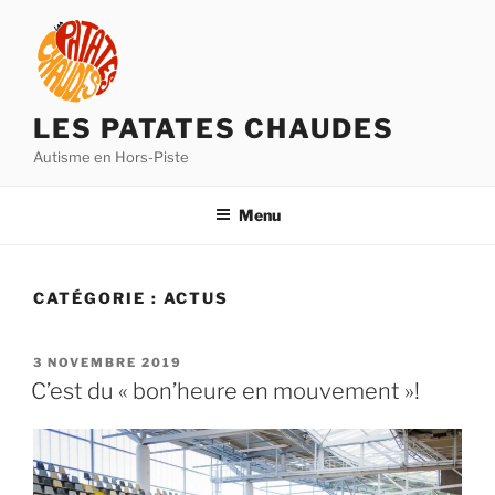
Aller
au
contenu
principal
LES PATATES CHAUDES
Autisme en Hors-Piste
Menu
CATÉGORIE :
ACTUS
PUBLIÉ
3 NOVEMBRE 2019
LE
C’est du « bon’heure en mouvement »!