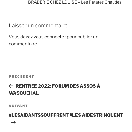
BRADERIE CHEZ LOUISE – Les Patates Chaudes
Laisser un commentaire
Vous devez
vous connecter
pour publier un
commentaire.
Navigation
Article
PRÉCÉDENT
de
précédent
RENTREE 2022: FORUM DES ASSOS À
l’article
WASQUEHAL
Article
SUIVANT
suivant
#LESAIDANTSSOUFFRENT #LES AIDÉSTRINQUENT