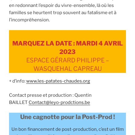
en redonnant l’espoir du vivre-ensemble, là où les
familles se heurtent trop souvent au fatalisme et à
l’incompréhension.
MARQUEZ LA DATE : MARDI 4 AVRIL
2023
ESPACE GÉRARD PHILIPPE –
WASQUEHAL CAPREAU
+ d’info:
www.les-patates-chaudes.org
Contact presse et production : Quentin
BAILLET
Contact@leyo-prodctions.be
Une cagnotte pour la Post-Prod !
Un bon financement de post-production, c’est un film