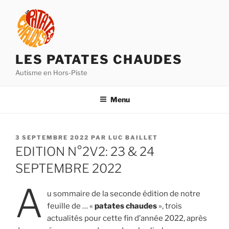
Aller
au
contenu
principal
LES PATATES CHAUDES
Autisme en Hors-Piste
Menu
PUBLIÉ
3 SEPTEMBRE 2022
PAR
LUC BAILLET
LE
EDITION N°2V2: 23 & 24
SEPTEMBRE 2022
A
u sommaire de la seconde édition de notre
feuille de … «
patates chaudes
», trois
actualités pour cette fin d’année 2022, après