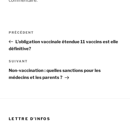
commentaire.
Navigation
Article
PRÉCÉDENT
de
précédent
L’obligation vaccinale étendue 11 vaccins est elle
l’article
définitive?
Article
SUIVANT
suivant
Non-vaccination : quelles sanctions pour les
médecins et les parents ?
LETTRE D’INFOS