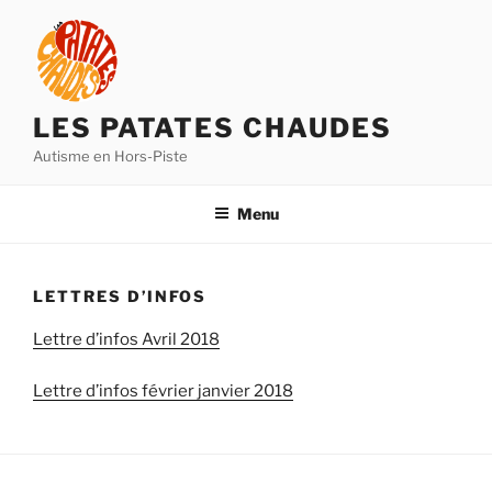
Aller
au
contenu
principal
LES PATATES CHAUDES
Autisme en Hors-Piste
Menu
LETTRES D’INFOS
Lettre d’infos Avril 2018
Lettre d’infos février janvier 2018