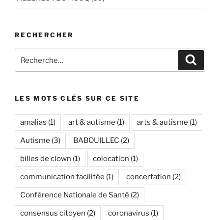
RECHERCHER
Recherche
Recher
pour
:
LES MOTS CLÉS SUR CE SITE
amalias
(1)
art & autisme
(1)
arts & autisme
(1)
Autisme
(3)
BABOUILLEC
(2)
billes de clown
(1)
colocation
(1)
communication facilitée
(1)
concertation
(2)
Conférence Nationale de Santé
(2)
consensus citoyen
(2)
coronavirus
(1)